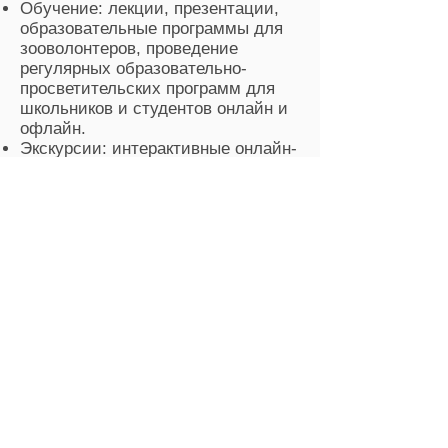
Обучение: лекции, презентации,
образовательные программы для
зооволонтеров, проведение
регулярных образовательно-
просветительских программ для
школьников и студентов онлайн и
офлайн.
Экскурсии: интерактивные онлайн-
программы для людей с ОВЗ,
встречи с пет-терапевтами и
подготовленными животными на
площадке центра.
Выездные программы
в
специализированные учреждения:
дом престарелых, хоспис.
Координация работы волонтеров,
штаб служебных животных (в т.ч.
собак-поводырей).
Развлекательно-образовательные
проекты: выставки, творческие
встречи, спектакли, квесты,
детские праздничные программы.